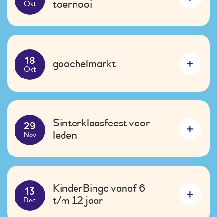
toernooi
Okt
goochelmarkt
18
Okt
Sinterklaasfeest voor
29
leden
Nov
KinderBingo vanaf 6
13
t/m 12 jaar
Dec