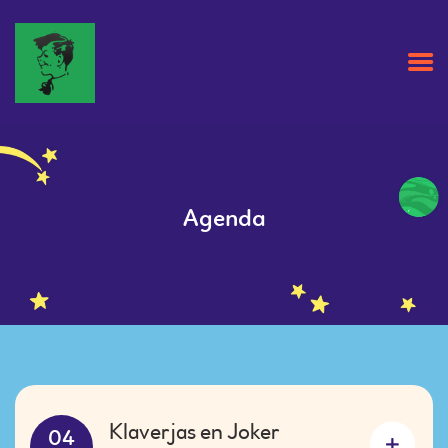
HOME
OVER ONS
Agenda
AGENDA
NIEUWS
CLUBBLAD
CONTACT
ZAALHUUR
INSCHRIJVEN
Klaverjas en Joker
04