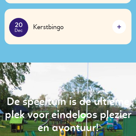
Kerstbingo
20
Dec
De speeltuin is de ultieme
plek voor eindeloos plezier
en avontuur!