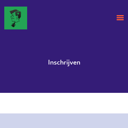
HOME
OVER ONS
Inschrijven
AGENDA
NIEUWS
CLUBBLAD
CONTACT
ZAALHUUR
INSCHRIJVEN