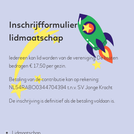
Inschrijfformulier
lidmaatschap
Iedereen kan lid worden van de vereniging. De kosten
bedragen € 17,50 per gezin.
Betaling van de contributie kan op rekening:
NL54RABO0344704394 t.n.v. SV Jonge Kracht
De inschrijving is definitief als de betaling voldaan is.
Lidmaatschap