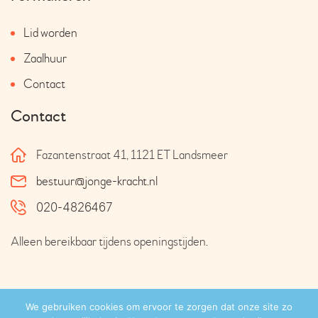
Lid worden
Zaalhuur
Contact
Contact
Fazantenstraat 41, 1121 ET Landsmeer
bestuur@jonge-kracht.nl
020-4826467
Alleen bereikbaar tijdens openingstijden.
Met
gemaakt door
Studio Picaflor
We gebruiken cookies om ervoor te zorgen dat onze site zo