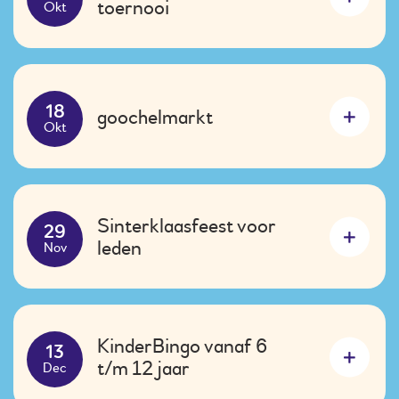
toernooi
Okt
goochelmarkt
18
Okt
Sinterklaasfeest voor
29
leden
Nov
KinderBingo vanaf 6
13
t/m 12 jaar
Dec