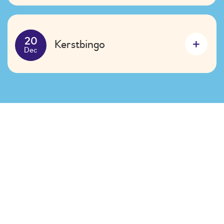
Kerstbingo
20
Dec
De speeltuin is de ultieme
plek voor eindeloos plezier
en avontuur!