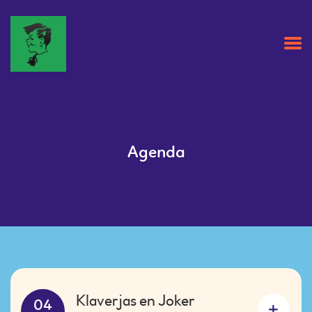
HOME
OVER ONS
Agenda
AGENDA
NIEUWS
CLUBBLAD
CONTACT
ZAALHUUR
INSCHRIJVEN
Klaverjas en Joker
04