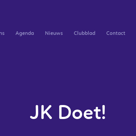
HOME
OVER ONS
ns
Agenda
Nieuws
Clubblad
Contact
AGENDA
NIEUWS
CLUBBLAD
CONTACT
ZAALHUUR
JK Doet!
INSCHRIJVEN